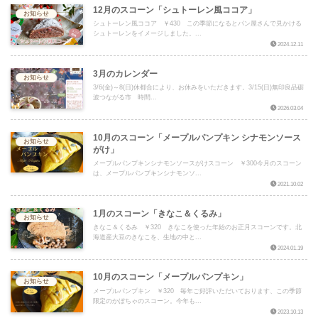
12月のスコーン「シュトーレン風ココア」
お知らせ
シュトーレン風ココア ￥430 この季節になるとパン屋さんで見かける
シュトーレンをイメージしました。...
2024.12.11
3月のカレンダー
お知らせ
3/6(金)～8(日)休都合により、お休みをいただきます。3/15(日)無印良品砺
波つながる市 時間...
2026.03.04
10月のスコーン「メープルパンプキン シナモンソース
お知らせ
がけ」
メープルパンプキンシナモンソースがけスコーン ￥300今月のスコーン
は、メープルパンプキンシナモンソ...
2021.10.02
1月のスコーン「きなこ＆くるみ」
お知らせ
きなこ＆くるみ ￥320 きなこを使った年始のお正月スコーンです。北
海道産大豆のきなこを、生地の中と...
2024.01.19
10月のスコーン「メープルパンプキン」
お知らせ
メープルパンプキン ￥320 毎年ご好評いただいております、この季節
限定のかぼちゃのスコーン。今年も...
2023.10.13