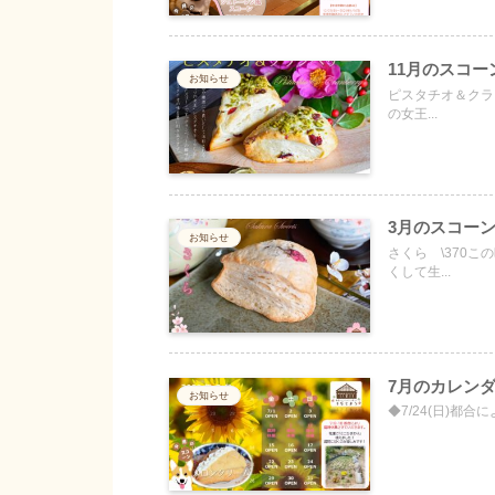
11月のスコ
お知らせ
ピスタチオ＆クラ
の女王...
3月のスコー
お知らせ
さくら \370
くして生...
7月のカレン
お知らせ
◆7/24(日)都合