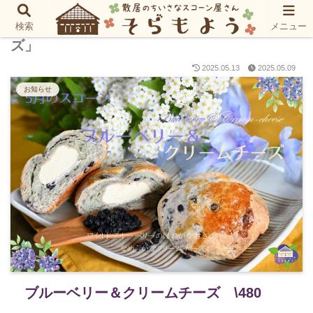
5月のスコーン「ブルーベリー＆クリームチー
検索
メニュー
ズ」
2025.05.13
2025.05.09
お知らせ
ブルーベリー＆クリームチーズ \480