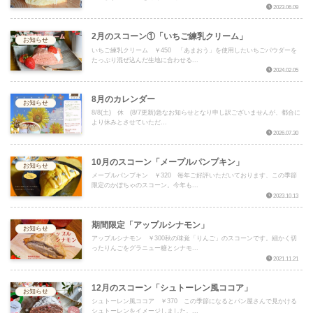
2023.06.09
2月のスコーン①「いちご練乳クリーム」
お知らせ
いちご練乳クリーム ￥450 「あまおう」を使用したいちごパウダーを
たっぷり混ぜ込んだ生地に合わせる...
2024.02.05
8月のカレンダー
お知らせ
8/8(土) 休 (8/7更新)急なお知らせとなり申し訳ございませんが、都合に
より休みとさせていただ...
2026.07.30
10月のスコーン「メープルパンプキン」
お知らせ
メープルパンプキン ￥320 毎年ご好評いただいております、この季節
限定のかぼちゃのスコーン。今年も...
2023.10.13
期間限定「アップルシナモン」
お知らせ
アップルシナモン ￥300秋の味覚「りんご」のスコーンです。細かく切
ったりんごをグラニュー糖とシナモ...
2021.11.21
12月のスコーン「シュトーレン風ココア」
お知らせ
シュトーレン風ココア ￥370 この季節になるとパン屋さんで見かける
シュトーレンをイメージしました。...