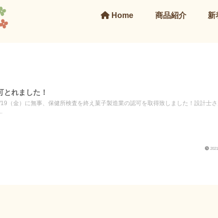
Home
商品紹介
新
可とれました！
3/19（金）に無事、保健所検査を終え菓子製造業の認可を取得致しました！設計士
.
2021